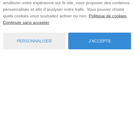
améliorer votre expérience sur le site, vous proposer des contenus
Les divers services de la société
personnalisés et afin d’analyser notre trafic. Vous pouvez choisir
CBIMF, susceptibles d’apporter une
quels cookies vous souhaitez activer ou non.
Politique de cookies
réponse à votre question.
Continuer sans accepter
Le service d'hébergement du site
pour la partie espace personnel.
PERSONNALISER
J'ACCEPTE
Pour des besoins de traitement
externe, vos Données sont
susceptibles d’être communiquées à
des sous-traitants, prestataires de
services ou autre tierces parties. Ceux-
ci sont contraints par des obligations
contractuelles de respecter la
confidentialité et la protection des
Données et de les traiter uniquement
pour les fins auxquelles nous leur
transmettons.
Enfin, nous pouvons également être
amenés à communiquer vos données
personnelles aux fins ou en relation avec les