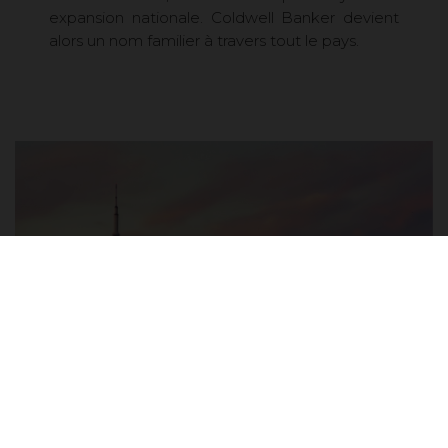
expansion nationale. Coldwell Banker devient
alors un nom familier à travers tout le pays.