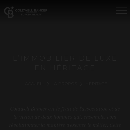
L’IMMOBILIER DE LUXE
EN HÉRITAGE
ACCUEIL
À PROPOS
HÉRITAGE
Coldwell Banker est le fruit de l'association et de
la vision de deux hommes qui, ensemble, vont
révolutionner la manière d'exercer le métier. Cette